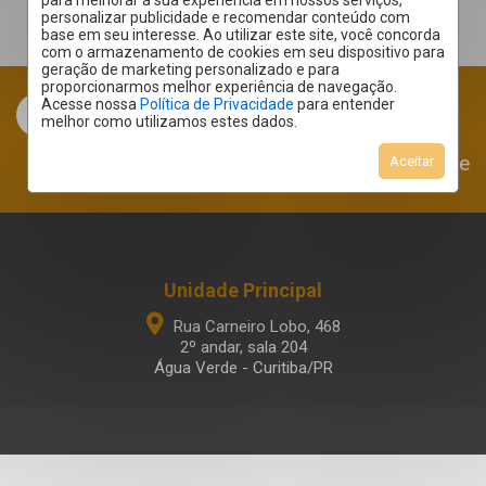
para melhorar a sua experiência em nossos serviços,
personalizar publicidade e recomendar conteúdo com
base em seu interesse. Ao utilizar este site, você concorda
com o armazenamento de cookies em seu dispositivo para
geração de marketing personalizado e para
proporcionarmos melhor experiência de navegação.
Acesse nossa
Política de Privacidade
para entender
melhor como utilizamos estes dados.
Área do Cliente
Aceitar
Unidade Principal
Rua Carneiro Lobo, 468
2º andar, sala 204
Água Verde - Curitiba/PR