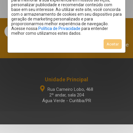
para melhorar a sua experiência em nossos serviços,
personalizar publicidade e recomendar conteúdo com
base em seu interesse. Ao utilizar este site, você concorda
com o armazenamento de cookies em seu dispositivo para
geração de marketing personalizado e para
proporcionarmos melhor experiência de navegação.
Acesse nossa
Política de Privacidade
para entender
melhor como utilizamos estes dados.
Área do Cliente
Aceitar
Unidade Principal
Rua Carneiro Lobo, 468
2º andar, sala 204
Água Verde - Curitiba/PR