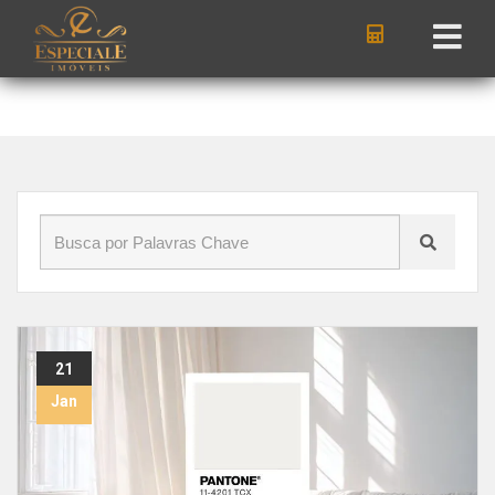
Início
»
Blog
»
como usar cor do ano Pantone
21
Jan