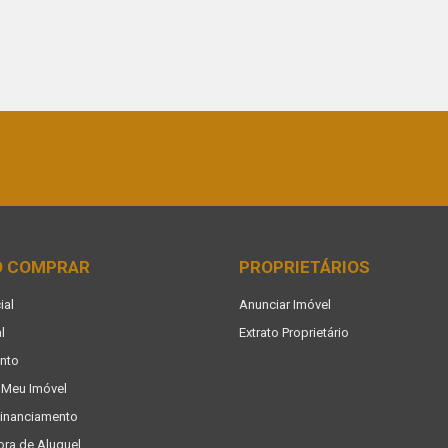
O COMPRAR
PROPRIETÁRIOS
ial
Anunciar Imóvel
l
Extrato Proprietário
nto
 Meu Imóvel
Financiamento
ora de Aluguel