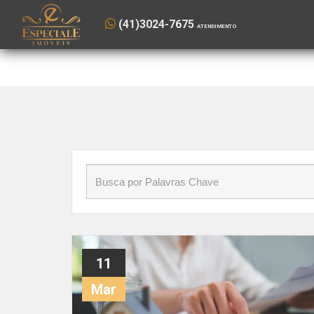
Início
»
Blog
»
Fundo de Conservação do Imóvel
(41) 3024-7675
(41)3024-7675
ATENDIMENTO
VENDAS
11
Mar