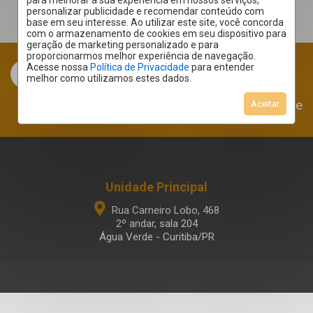
para melhorar a sua experiência em nossos serviços,
personalizar publicidade e recomendar conteúdo com
base em seu interesse. Ao utilizar este site, você concorda
com o armazenamento de cookies em seu dispositivo para
geração de marketing personalizado e para
proporcionarmos melhor experiência de navegação.
Acesse nossa
Política de Privacidade
para entender
melhor como utilizamos estes dados.
Área do Cliente
Aceitar
Unidade Principal
Rua Carneiro Lobo, 468
2º andar, sala 204
Água Verde - Curitiba/PR