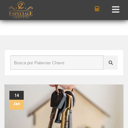
Início
»
Blog
»
locação de imóveis
14
Jan