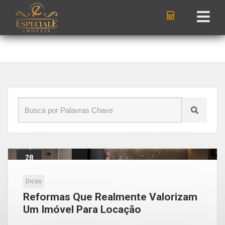
Início
»
Blog
»
reforma para alugar
28
Jan
Dicas
Reformas Que Realmente Valorizam
Um Imóvel Para Locação