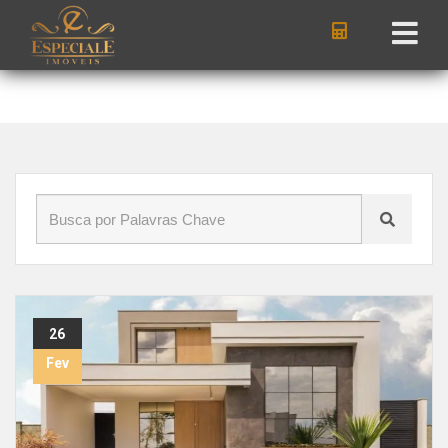
Início
»
Blog
»
valorização imóveis Curitiba
26
Fev