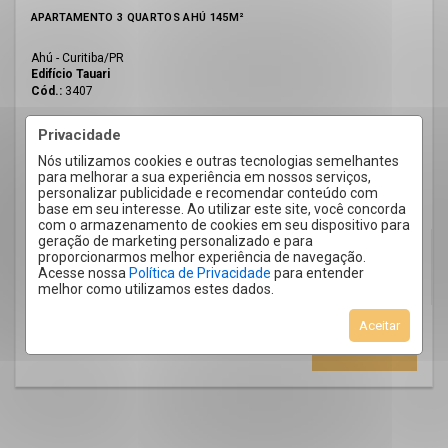
APARTAMENTO 3 QUARTOS AHÚ 145M²
Ahú - Curitiba
/PR
Edifício Tauari
Cód.:
3407
Venda
Privacidade
R$ 1.500.000,00
Nós utilizamos cookies e outras tecnologias semelhantes
+ Condomínio R$ 700,01
para melhorar a sua experiência em nossos serviços,
personalizar publicidade e recomendar conteúdo com
+ IPTU R$ 221,60
base em seu interesse. Ao utilizar este site, você concorda
com o armazenamento de cookies em seu dispositivo para
geração de marketing personalizado e para
proporcionarmos melhor experiência de navegação.
3
1
2
145
Acesse nossa
Política de Privacidade
para entender
m²
melhor como utilizamos estes dados.
Quartos
Suíte
Vagas
Privat.
Aceitar
SABER MAIS