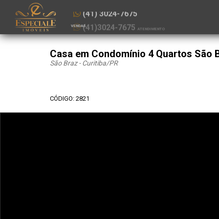
(41) 3024-7675
VENDAS
Casa em Condomínio 4 Quartos São 
São Braz - Curitiba
/PR
CÓDIGO: 2821