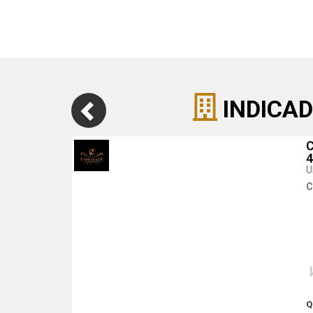
INDICAD
C
U
C
Q