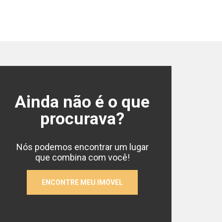
Ainda não é o que
Casa em Condomín
501m²
procurava?
Taboão - Curitiba
/PR
Cód.:
3780
Nós podemos encontrar um lugar
que combina com você!
ENCONTRE MEU IMÓVEL
4
6
50
Quartos
Vagas
Pri