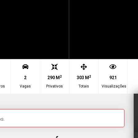
2
2
2
290 M
303 M
921
ros
Vagas
Privativos
Totais
Visualizações
s.