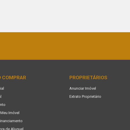
O COMPRAR
PROPRIETÁRIOS
ial
Anunciar Imóvel
l
Extrato Proprietário
nto
 Meu Imóvel
Financiamento
ora de Aluguel