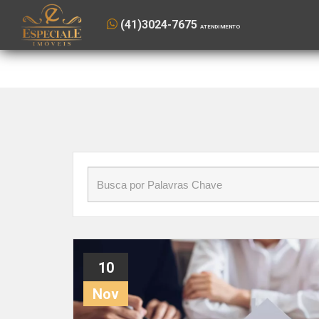
Início
»
Blog
»
consórcio
(41) 3024-7675
(41)3024-7675
ATENDIMENTO
VENDAS
10
Nov