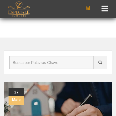
Início
»
Blog
»
o que perguntar antes de assinar contrato de
aluguel
27
Maio