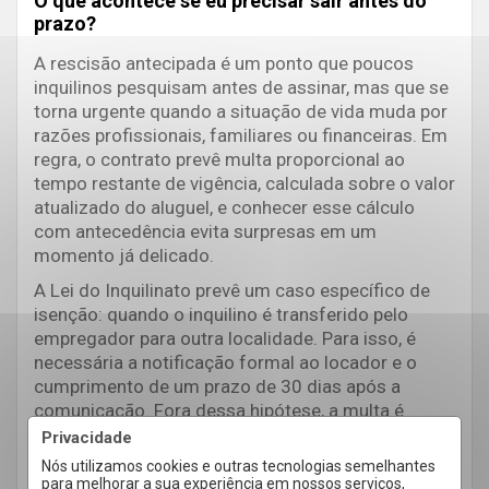
O que acontece se eu precisar sair antes do
prazo?
A rescisão antecipada é um ponto que poucos
inquilinos pesquisam antes de assinar, mas que se
torna urgente quando a situação de vida muda por
razões profissionais, familiares ou financeiras. Em
regra, o contrato prevê multa proporcional ao
tempo restante de vigência, calculada sobre o valor
atualizado do aluguel, e conhecer esse cálculo
com antecedência evita surpresas em um
momento já delicado.
A Lei do Inquilinato prevê um caso específico de
isenção: quando o inquilino é transferido pelo
empregador para outra localidade. Para isso, é
necessária a notificação formal ao locador e o
cumprimento de um prazo de 30 dias após a
comunicação. Fora dessa hipótese, a multa é
devida, salvo negociação direta com o proprietário
Privacidade
mediada pela imobiliária.
Nós utilizamos cookies e outras tecnologias semelhantes
para melhorar a sua experiência em nossos serviços,