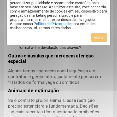
Pergunte sobre rescisão:
personalizar publicidade e recomendar conteúdo com
base em seu interesse. Ao utilizar este site, você concorda
Como é calculada a multa por rescisão antecipada
com o armazenamento de cookies em seu dispositivo para
e sobre qual base de cálculo?
geração de marketing personalizado e para
proporcionarmos melhor experiência de navegação.
Existe prazo mínimo de permanência antes de
Acesse nossa
Política de Privacidade
para entender
rescindir sem penalidade?
melhor como utilizamos estes dados.
Quais documentos são exigidos para isenção de
multa por transferência de emprego?
Aceitar
Como funciona a entrega do imóvel, do aviso
formal até a devolução das chaves?
Outras cláusulas que merecem atenção
especial
Alguns temas aparecem com frequência em
contratos e geram atrito justamente por serem
tratados de forma vaga ou omitidos.
Animais de estimação
Se o contrato proibir animais, essa restrição
precisa estar clara e fundamentada. Decisões
judiciais recentes têm questionado proibições