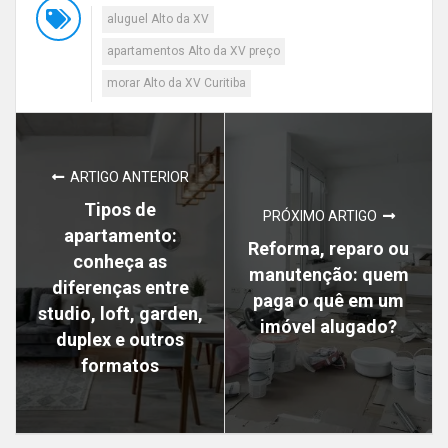
aluguel Alto da XV
apartamentos Alto da XV preço
morar Alto da XV Curitiba
ARTIGO ANTERIOR
Tipos de
PRÓXIMO ARTIGO
apartamento:
Reforma, reparo ou
conheça as
manutenção: quem
diferenças entre
paga o quê em um
studio, loft, garden,
imóvel alugado?
duplex e outros
formatos