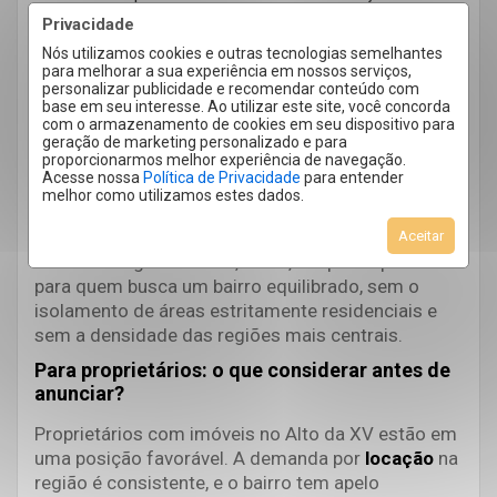
facilidade de deslocamento;
Privacidade
Famílias com crianças que buscam ruas bem
Nós utilizamos cookies e outras tecnologias semelhantes
iluminadas, praças acessíveis e infraestrutura de
para melhorar a sua experiência em nossos serviços,
serviços para facilitar a rotina;
personalizar publicidade e recomendar conteúdo com
base em seu interesse. Ao utilizar este site, você concorda
Moradores mais velhos que já vivem no bairro há
com o armazenamento de cookies em seu dispositivo para
décadas, o que contribui para o caráter tranquilo e
geração de marketing personalizado e para
estabelecido da região;
proporcionarmos melhor experiência de navegação.
Acesse nossa
Política de Privacidade
para entender
Pessoas que querem viver perto do Centro sem
melhor como utilizamos estes dados.
abrir mão de uma vizinhança com identidade própria
e ritmo menos agitado.
Aceitar
Essa heterogeneidade é, em si, um ponto positivo
para quem busca um bairro equilibrado, sem o
isolamento de áreas estritamente residenciais e
sem a densidade das regiões mais centrais.
Para proprietários: o que considerar antes de
anunciar?
Proprietários com imóveis no Alto da XV estão em
uma posição favorável. A demanda por
locação
na
região é consistente, e o bairro tem apelo