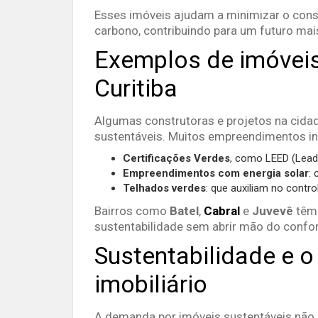
Esses imóveis ajudam a minimizar o cons
carbono, contribuindo para um futuro mai
Exemplos de imóveis
Curitiba
Algumas construtoras e projetos na cida
sustentáveis. Muitos empreendimentos i
Certificações Verdes
, como LEED (Leade
Empreendimentos com energia solar
:
Telhados verdes
: que auxiliam no contr
Bairros como
Batel
,
Cabral
e
Juvevê
têm 
sustentabilidade sem abrir mão do confor
Sustentabilidade e 
imobiliário
A demanda por imóveis sustentáveis não