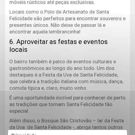
móveis rústicos até peças exclusivas.
Locais como o Polo de Artesanato de Santa
Felicidade são perfeitos para encontrar souvenirs e
presentes únicos. Não deixe de passar lá e
encontrar aquela lembrancinha!
6. Aproveitar as festas e eventos
locais
O bairro também é palco de eventos culturais e
gastronômicos ao longo do ano todo. Um dos
destaques é a Festa da Uva de Santa Felicidade,
que celebra a tradição italiana com música, dança,
comida típica e, claro, muito vinho.
É uma oportunidade incrível para conhecer de perto
as tradições que tornam Santa Felicidade tão
especial.
Além disso, o Bosque São Cristovão – lar da Festa
da Uva de Santa Felicidade -, abriga tantos outros
eventos, como encontros de Fuscas, festa do