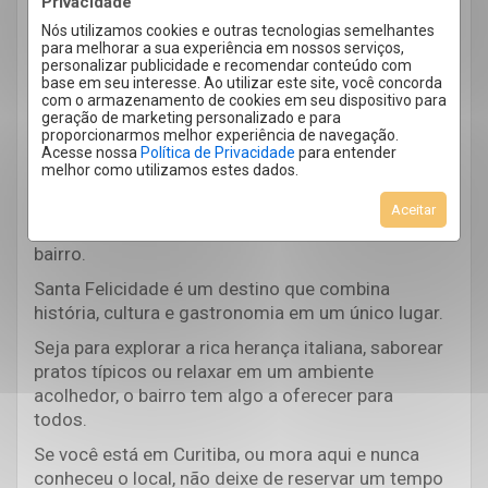
Privacidade
Frango e da Polenta e muito mais.
Nós utilizamos cookies e outras tecnologias semelhantes
para melhorar a sua experiência em nossos serviços,
7. Passear com tranquilidade
personalizar publicidade e recomendar conteúdo com
base em seu interesse. Ao utilizar este site, você concorda
Apesar de sua popularidade, Santa Felicidade ainda
com o armazenamento de cookies em seu dispositivo para
geração de marketing personalizado e para
preserva uma atmosfera tranquila, ideal para quem
proporcionarmos melhor experiência de navegação.
quer fugir do agito da cidade.
Acesse nossa
Política de Privacidade
para entender
melhor como utilizamos estes dados.
Caminhar pelas ruas arborizadas, visitar as praças
e fazer piqueniques nas praças e parques locais
Aceitar
são formas simples e prazerosas de aproveitar o
bairro.
Santa Felicidade é um destino que combina
história, cultura e gastronomia em um único lugar.
Seja para explorar a rica herança italiana, saborear
pratos típicos ou relaxar em um ambiente
acolhedor, o bairro tem algo a oferecer para
todos.
Se você está em Curitiba, ou mora aqui e nunca
conheceu o local, não deixe de reservar um tempo