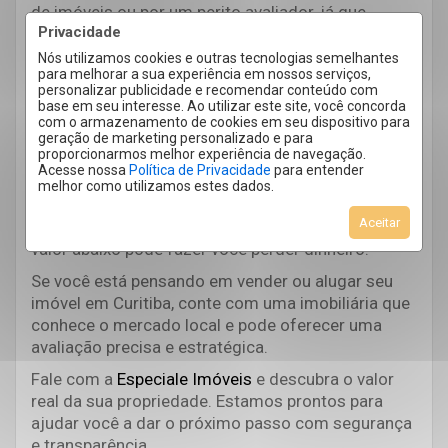
de imóveis ou por um perito avaliador, já que
Privacidade
utilizam critérios técnicos, laudos e conhecimento
de mercado para chegar a um valor realista.
Nós utilizamos cookies e outras tecnologias semelhantes
para melhorar a sua experiência em nossos serviços,
Avaliar bem é vender
personalizar publicidade e recomendar conteúdo com
base em seu interesse. Ao utilizar este site, você concorda
com o armazenamento de cookies em seu dispositivo para
melhor!
geração de marketing personalizado e para
proporcionarmos melhor experiência de navegação.
Acesse nossa
Política de Privacidade
para entender
Saber o valor correto do seu imóvel evita prejuízos
melhor como utilizamos estes dados.
e acelera a venda, já que um preço muito acima do
Aceitar
mercado pode afastar compradores, enquanto um
valor abaixo pode fazer você perder dinheiro.
Se você está pensando em vender ou alugar seu
imóvel em Curitiba, conte com uma imobiliária que
conhece o mercado local e pode oferecer uma
avaliação precisa e estratégica.
Fale com a
Especiale Imóveis
e descubra o valor
real da sua propriedade. Estamos prontos para
ajudar você a dar o próximo passo com segurança
e transparência.