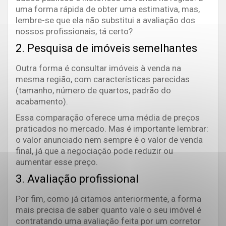
uma forma rápida de obter uma estimativa, mas,
lembre-se que ela não substitui a avaliação dos
nossos profissionais, tá certo?
2. Pesquisa de imóveis semelhantes
Outra forma é consultar imóveis à venda na
mesma região, com características parecidas
(tamanho, número de quartos, padrão do
acabamento).
Essa comparação oferece uma média de preços
praticados no mercado. Mas é importante lembrar:
o valor anunciado nem sempre é o valor de venda
final, já que a negociação pode reduzir ou
aumentar esse preço.
3. Avaliação profissional
Por fim, como já citamos anteriormente, a forma
mais precisa de saber quanto vale o seu imóvel é
contratando uma avaliação feita por um corretor